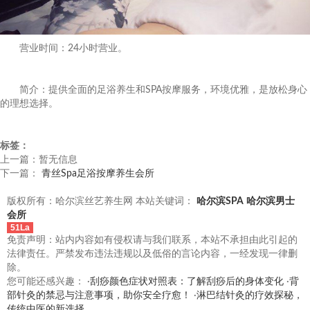
营业时间：24小时营业。
简介：提供全面的足浴养生和SPA按摩服务，环境优雅，是放松身心
的理想选择。
标签：
上一篇：暂无信息
下一篇：
青丝Spa足浴按摩养生会所
版权所有：哈尔滨丝艺养生网 本站关键词：
哈尔滨SPA
哈尔滨男士
会所
51La
免责声明：站内内容如有侵权请与我们联系，本站不承担由此引起的
法律责任。严禁发布违法违规以及低俗的言论内容，一经发现一律删
除。
您可能还感兴趣： ·
刮痧颜色症状对照表：了解刮痧后的身体变化
·
背
部针灸的禁忌与注意事项，助你安全疗愈！
·
淋巴结针灸的疗效探秘，
传统中医的新选择