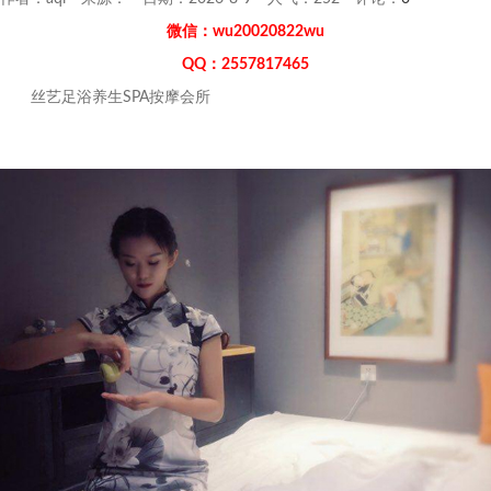
微信：wu20020822wu
QQ：2557817465
丝艺足浴养生SPA按摩会所