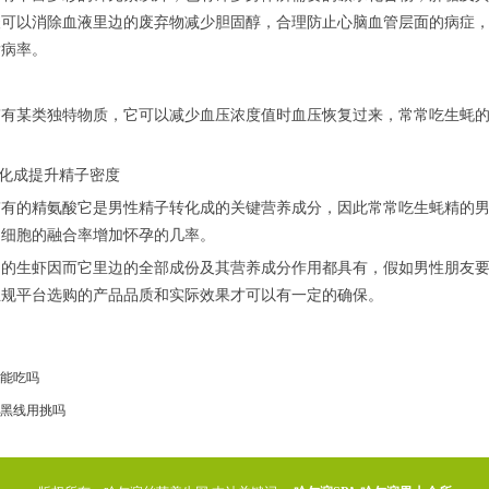
酸可以消除血液里边的废弃物减少胆固醇，合理防止心脑血管层面的病症
发病率。
带有某类独特物质，它可以减少血压浓度值时血压恢复过来，常常吃生蚝
转化成提升精子密度
带有的精氨酸它是男性精子转化成的关键营养成分，因此常常吃生蚝精的
卵细胞的融合率增加怀孕的几率。
制的生虾因而它里边的全部成份及其营养成分作用都具有，假如男性朋友
正规平台选购的产品品质和实际效果才可以有一定的确保。
能吃吗
黑线用挑吗