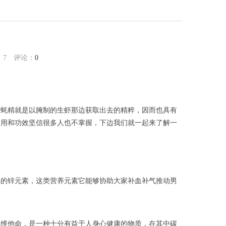
果
：
7
评论：
0
生蚝精就是以腌制的生虾那边获取出去的精粹，因而也具有
作用和功效坚信很多人也不掌握，下边我们就一起来了解一
彩的锌元素，这类营养元素它能够协助大家补血补气推动男
。
其维他命，是一种十分有益于人身心健康的物质，在其中碳