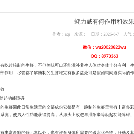
蚝力威有何作用和效
作者：aqi 来源： 日期：2026-8-7 人气
微信：wu20020822wu
QQ：8973363
是有吃过腌制的生虾，不但美味可口还能滋补养生人体对身体十分有利，
全部作用，尽管都了解腌制的生虾吃完有很多益处可是假如询问道实际的
功效
等勃起功能障碍
制的生虾因此日常生活里的全部成份它都是有，腌制的生虾里带有丰富多
环系统，使男人性功能获得提高，从源头上改进早泄阳痿等勃起功能障碍
带有丰富多彩的锌元素以外，也有许多身体所需要的碳水化合物，肝糖及