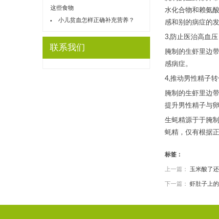
这些食物
水化合物和赖氨
小儿贫血怎样正确补充营养？
感和别的病症的
3,防止医治高血压
联系我们
腌制的生虾里边
感病症。
4,推动男性精子
腌制的生虾里边
提升男性精子与
生蚝精源于于腌
蚝精，仅有根据
标签：
上一篇：
玉米酸了还
下一篇：
虾肚子上的