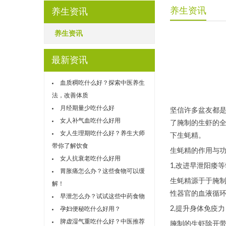
养生资讯
养生资讯
养生资讯
最新资讯
血质稠吃什么好？探索中医养生
法，改善体质
月经期量少吃什么好
坚信许多盆友都
女人补气血吃什么好用
了腌制的生虾的
女人生理期吃什么好？养生大师
下生蚝精。
带你了解饮食
生蚝精的作用与
女人抗衰老吃什么好用
1,改进早泄阳痿
胃胀痛怎么办？这些食物可以缓
生蚝精源于于腌
解！
性器官的血液循
早泄怎么办？试试这些中药食物
2,提升身体免疫力
孕妇便秘吃什么好用？
脾虚湿气重吃什么好？中医推荐
腌制的生虾除开