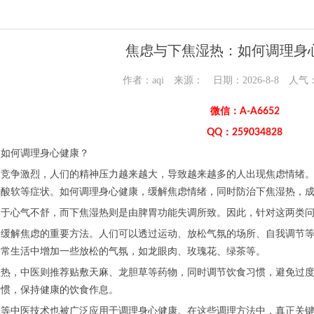
焦虑与下焦湿热：如何调理身
作者：aqi 来源： 日期：2026-8-8 人气
微信：A-A6652
QQ：259034828
：如何调理身心健康？
，竞争激烈，人们的精神压力越来越大，导致越来越多的人出现焦虑情绪
膝酸软等症状。如何调理身心健康，缓解焦虑情绪，同时防治下焦湿热，
属于心气不舒，而下焦湿热则是由脾胃功能失调所致。因此，针对这两类
是缓解焦虑的重要方法。人们可以透过运动、放松气氛的场所、自我调节
日常生活中增加一些放松的气氛，如龙眼肉、玫瑰花、绿茶等。
湿热，中医则推荐贴敷天麻、龙胆草等药物，同时调节饮食习惯，避免过
习惯，保持健康的饮食作息。
拿等中医技术也被广泛应用于调理身心健康。在这些调理方法中，真正关