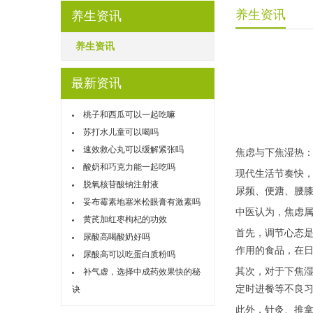
养生资讯
养生资讯
养生资讯
最新资讯
桃子和西瓜可以一起吃嘛
苏打水儿童可以喝吗
速效救心丸可以缓解紧张吗
焦虑与下焦湿热
酸奶和巧克力能一起吃吗
现代生活节奏快
脱氧核苷酸钠注射液
尿频、便溏、腰
妥布霉素地塞米松眼膏有激素吗
中医认为，焦虑
黄芪加红枣枸杞的功效
首先，调节心态
尿酸高喝酸奶好吗
作用的食品，在
尿酸高可以吃蛋白质粉吗
其次，对于下焦
补气虚，选择中成药效果快的秘
定时进餐等不良
诀
此外，针灸、推