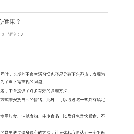
心健康？
：
8
评论：
0
。同时，长期的不良生活习惯也容易导致下焦湿热，表现为
成为了当下需重视的问题。
问题，中医提供了许多有效的调理方法。
等方式来安抚自己的情绪。此外，可以通过吃一些具有镇定
度食用甜食、油腻食物、生冷食品，以及避免暴饮暴食、不
键的是要透过调身调心的方法，让身体和心灵达到一个平衡