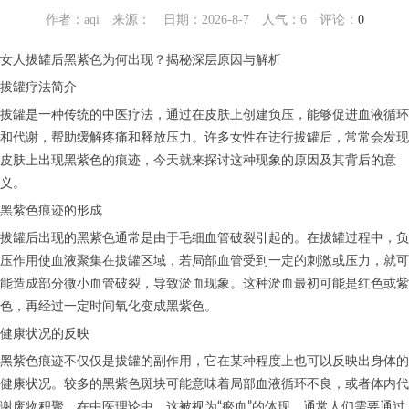
作者：aqi 来源： 日期：2026-8-7 人气：
6
评论：
0
女人拔罐后黑紫色为何出现？揭秘深层原因与解析
拔罐疗法简介
拔罐是一种传统的中医疗法，通过在皮肤上创建负压，能够促进血液循环
和代谢，帮助缓解疼痛和释放压力。许多女性在进行拔罐后，常常会发现
皮肤上出现黑紫色的痕迹，今天就来探讨这种现象的原因及其背后的意
义。
黑紫色痕迹的形成
拔罐后出现的黑紫色通常是由于毛细血管破裂引起的。在拔罐过程中，负
压作用使血液聚集在拔罐区域，若局部血管受到一定的刺激或压力，就可
能造成部分微小血管破裂，导致淤血现象。这种淤血最初可能是红色或紫
色，再经过一定时间氧化变成黑紫色。
健康状况的反映
黑紫色痕迹不仅仅是拔罐的副作用，它在某种程度上也可以反映出身体的
健康状况。较多的黑紫色斑块可能意味着局部血液循环不良，或者体内代
谢废物积聚。在中医理论中，这被视为“瘀血”的体现，通常人们需要通过