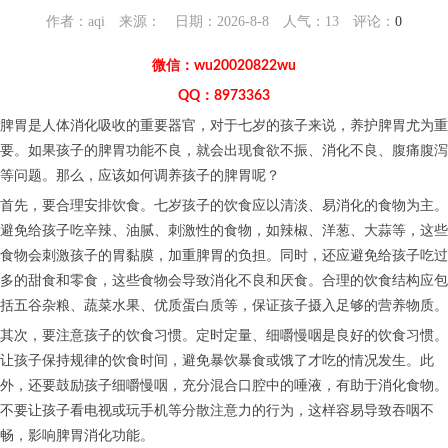
作者：aqi 来源： 日期：2026-8-8 人气：
13
评论：
0
微信：wu20020822wu
QQ：8973363
脾胃是人体消化吸收的重要器官，对于七岁的孩子来说，养护脾胃尤为重
要。如果孩子的脾胃功能不良，就会出现食欲不振、消化不良、腹痛腹泻
等问题。那么，应该如何调养孩子的脾胃呢？
首先，要合理安排饮食。七岁孩子的饮食应以清淡、易消化的食物为主。
避免给孩子吃辛辣、油腻、刺激性的食物，如辣椒、洋葱、大蒜等，这些
食物会刺激孩子的胃黏膜，加重脾胃的负担。同时，还应避免给孩子吃过
多的甜食和零食，这些食物会导致消化不良和厌食。合理的饮食结构应包
括五谷杂粮、蔬菜水果、优质蛋白质等，保证孩子摄入足够的营养物质。
其次，要注意孩子的饮食习惯。定时定量、细嚼慢咽是良好的饮食习惯。
让孩子保持规律的饮食时间，避免暴饮暴食或饿了才吃的情况发生。此
外，还要鼓励孩子细嚼慢咽，充分混合口腔中的唾液，有助于消化食物。
不要让孩子看电视或玩手机等分散注意力的行为，这样容易导致吞咽不
畅，影响脾胃消化功能。