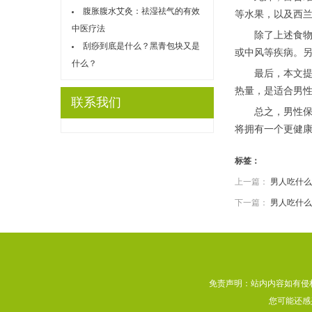
腹胀腹水艾灸：祛湿祛气的有效
等水果，以及西
中医疗法
除了上述食物，
刮痧到底是什么？黑青包块又是
或中风等疾病。另
什么？
最后，本文提醒
热量，是适合男
联系我们
总之，男性保养
将拥有一个更健
标签：
上一篇：
男人吃什么
下一篇：
男人吃什么
免责声明：站内内容如有侵
您可能还感兴