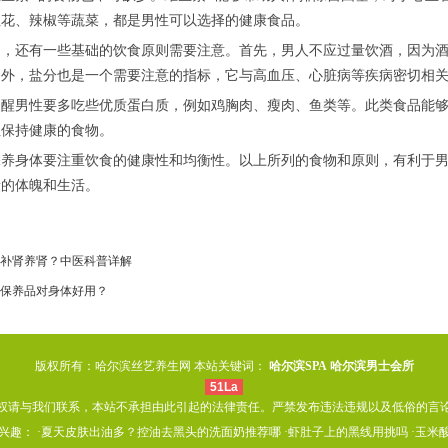
兰花、辣椒等蔬菜，都是男性可以选择的健康食品。
还有一些基础的饮食原则需要注意。首先，男人不应过量饮酒，因为酒
外，盐分也是一个需要注意的指标，它与高血压、心脏病等疾病密切相关
男性要多吃些优质蛋白质，例如鸡胸肉、瘦肉、鱼类等。此类食品能够
性保持健康的食物。
身体要注重饮食的健康性和均衡性。以上所列的食物和原则，有利于男
康的体魄和生活。
补肾养肾？中医科普详解
保养品对身体好用？
版权所有：哈尔滨丝艺养生网 本站关键词：
哈尔滨SPA
哈尔滨男士会所
51La
权请与我们联系，本站不承担由此引起的法律责任。严禁发布违法违规以及低俗的言
趣： ·
夏天皮肤出油多？控油去黑头的洗面奶推荐哪
·
虾肚子上的黑线用挑吗
·
玉米