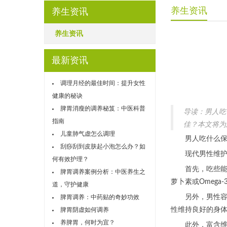
养生资讯
养生资讯
养生资讯
最新资讯
调理月经的最佳时间：提升女性
健康的秘诀
脾胃消瘦的调养秘笈：中医科普
导读：男人吃
指南
佳？本文将为
儿童肺气虚怎么调理
男人吃什么保
刮痧刮到皮肤起小泡怎么办？如
现代男性维护健
何有效护理？
首先，吃些能保
脾胃调养案例分析：中医养生之
萝卜素或Omeg
道，守护健康
另外，男性容易
脾胃调养：中药贴的奇妙功效
性维持良好的身
脾胃阴虚如何调养
养脾胃，何时为宜？
此外，富含维生