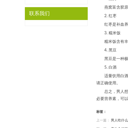
燕窝富含胶原蛋
联系我们
2. 红枣
红枣是补血养气
3. 糯米饭
糯米饭含有丰富
4. 黑豆
黑豆是一种极为
5. 白酒
适量饮用白酒可
请正确使用。
总之，男人想要
必要营养素，可
标签：
上一篇：
男人吃什么