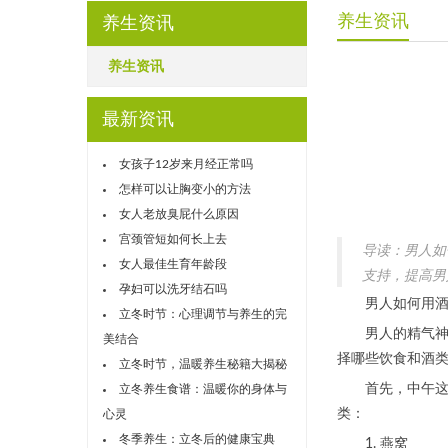
养生资讯
养生资讯
养生资讯
最新资讯
女孩子12岁来月经正常吗
怎样可以让胸变小的方法
女人老放臭屁什么原因
宫颈管短如何长上去
导读：男人如
女人最佳生育年龄段
支持，提高男
孕妇可以洗牙结石吗
男人如何用酒补
立冬时节：心理调节与养生的完
男人的精气神与
美结合
择哪些饮食和酒
立冬时节，温暖养生秘籍大揭秘
首先，中午这个
立冬养生食谱：温暖你的身体与
类：
心灵
冬季养生：立冬后的健康宝典
1. 燕窝